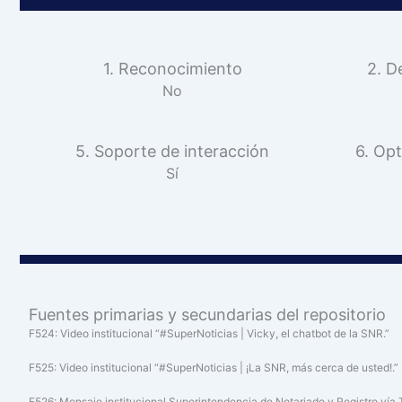
1. Reconocimiento
2. D
No
5. Soporte de interacción
6. Opt
Sí
Fuentes primarias y secundarias del repositorio
F524: Video institucional “#SuperNoticias | Vicky, el chatbot de la SNR.”
F525: Video institucional “#SuperNoticias | ¡La SNR, más cerca de usted!.”
F526: Mensaje institucional Superintendencia de Notariado y Registro vía 