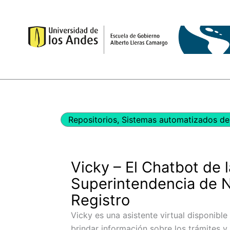
Ir
al
contenido
Repositorios
,
Sistemas automatizados de 
Vicky – El Chatbot de l
Superintendencia de N
Registro
Vicky es una asistente virtual disponibl
brindar información sobre los trámites y 