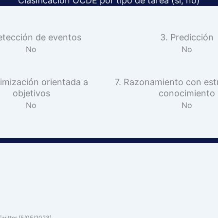
Clasificación OCDE por tipo de tarea (sí, no)
etección de eventos
3. Predicción
No
No
imización orientada a
7. Razonamiento con est
objetivos
conocimiento
No
No
Twitter (5/05/2023)