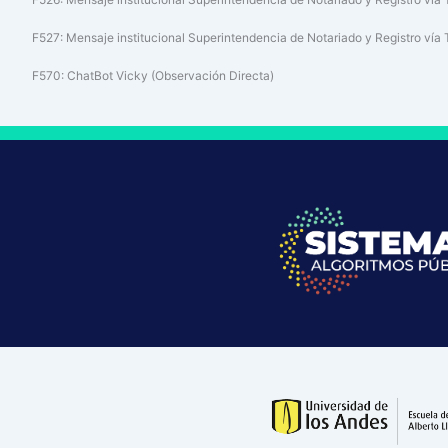
F527: Mensaje institucional Superintendencia de Notariado y Registro vía 
F570: ChatBot Vicky (Observación Directa)