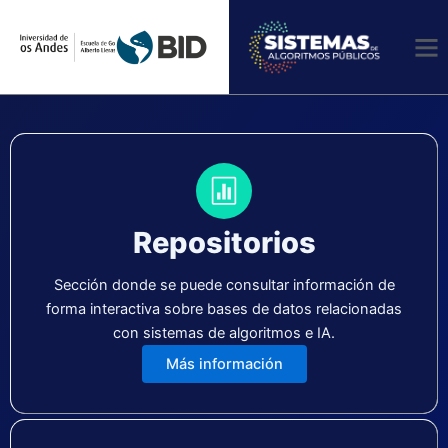
Ir
automatizados de
al
contenido
toma de decisiones en
el sector
público de Colombia
Repositorios
Conoce más
Sección donde se puede consultar información de
forma interactiva sobre bases de datos relacionadas
con sistemas de algoritmos e IA.
Más información