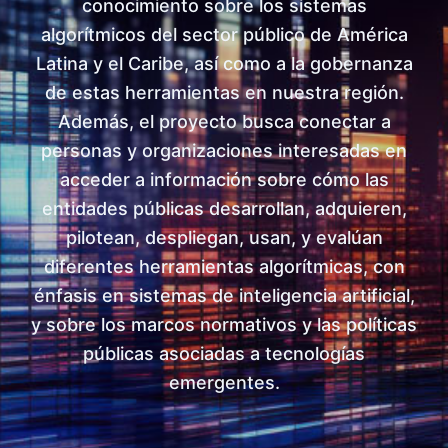
conocimiento sobre los sistemas
algorítmicos del sector público de América
Latina y el Caribe, así como a la gobernanza
de estas herramientas en nuestra región.
Además, el proyecto busca conectar a
personas y organizaciones interesadas en
acceder a información sobre cómo las
entidades públicas desarrollan, adquieren,
pilotean, despliegan, usan, y evalúan
diferentes herramientas algorítmicas, con
énfasis en sistemas de inteligencia artificial,
y sobre los marcos normativos y las políticas
públicas asociadas a tecnologías
emergentes.