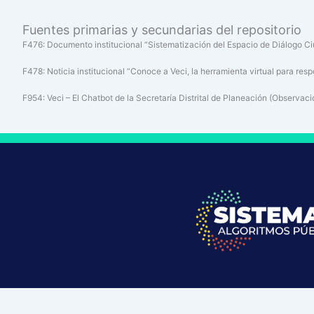
Fuentes primarias y secundarias del repositorio
F476: Documento institucional “Sistematización del Espacio de Diálogo Ci
F478: Noticia institucional “Conoce a Veci, la herramienta virtual para res
F954: Veci – El Chatbot de la Secretaría Distrital de Planeación (Observaci