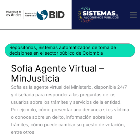
Ir
al
contenido
Repositorios
,
Sistemas automatizados de toma de
decisiones en el sector público de Colombia
Sofia Agente Virtual –
MinJusticia
Sofía es la agente virtual del Ministerio, disponible 24/7
y diseñada para responder a las preguntas de los
usuarios sobre los trámites y servicios de la entidad.
Por ejemplo, cómo presentar una denuncia si es víctima
o conoce sobre un delito, información sobre los
trámites, cómo puede cambiar su puesto de votación,
entre otros.