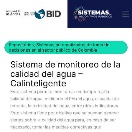
Ir
al
contenido
Repositorios
,
Sistemas automatizados de toma de
decisiones en el sector público de Colombia
Sistema de monitoreo de la
calidad del agua –
Calinteligente
Este sistema permite monitorear en tiempo real la
calidad del agua, midiendo el PH del agua, el caudal de
entrada, la turbiedad del agua, entre otros indicadores.
Este sistema tiene por objetivo que se puedan generar
alertas sobre la calidad del agua para, en caso de ser
necesario, tomar las medidas correctivas que