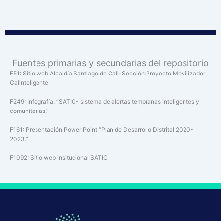
Fuentes primarias y secundarias del repositorio
F51: Sitio web.Alcaldía Santiago de Cali-Sección:Proyecto Movilizador
Calinteligente
F249: Infografía: “SATIC- sistema de alertas tempranas inteligentes y
comunitarias.”
F161: Presentación Power Point “Plan de Desarrollo Distrital 2020-
2023.”
F1092: Sitio web insitucional SATIC