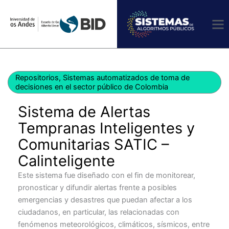
Ir
al
contenido
Repositorios
,
Sistemas automatizados de toma de
decisiones en el sector público de Colombia
Sistema de Alertas
Tempranas Inteligentes y
Comunitarias SATIC –
Calinteligente
Este sistema fue diseñado con el fin de monitorear,
pronosticar y difundir alertas frente a posibles
emergencias y desastres que puedan afectar a los
ciudadanos, en particular, las relacionadas con
fenómenos meteorológicos, climáticos, sísmicos, entre