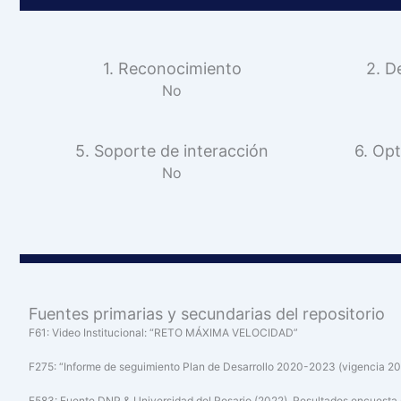
1. Reconocimiento
2. D
No
5. Soporte de interacción
6. Opt
No
Fuentes primarias y secundarias del repositorio
F61: Video Institucional: “RETO MÁXIMA VELOCIDAD”
F275: “Informe de seguimiento Plan de Desarrollo 2020-2023 (vigencia 20
F583: Fuente DNP & Universidad del Rosario (2022). Resultados encuesta so