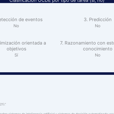
Clasificación OCDE por tipo de tarea (sí, no)
etección de eventos
3. Predicción
No
No
imización orientada a
7. Razonamiento con est
objetivos
conocimiento
Sí
No
21).”
bre sistemas de inteligencia artificial y sistemas de decisión automatizada us