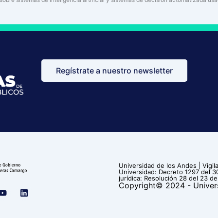
Regístrate a nuestro newsletter
Universidad de los Andes | Vig
Universidad: Decreto 1297 del 
jurídica: Resolución 28 del 23 de
Copyright© 2024 - Univer
Y
L
o
i
u
n
t
k