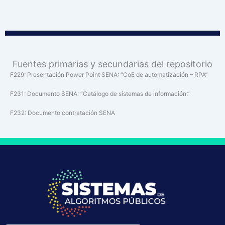
Fuentes primarias y secundarias del repositorio
F229: Presentación Power Point SENA: “CoE de automatización – RPA”
F231: Documento SENA: “Catálogo de sistemas de información.”
F232: Documento contratación SENA