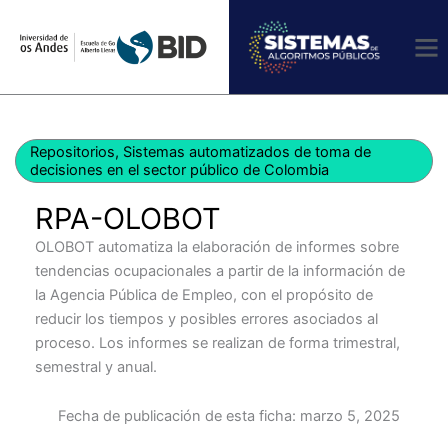
Ir
al
contenido
Repositorios
,
Sistemas automatizados de toma de
decisiones en el sector público de Colombia
RPA-OLOBOT
OLOBOT automatiza la elaboración de informes sobre
tendencias ocupacionales a partir de la información de
la Agencia Pública de Empleo, con el propósito de
reducir los tiempos y posibles errores asociados al
proceso. Los informes se realizan de forma trimestral,
semestral y anual.
Fecha de publicación de esta ficha:
marzo 5, 2025