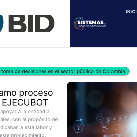
INIC
toma de decisiones en el sector público de Colombia
ramo proceso
 – EJECUBOT
poyar a la entidad a
ales, con el propósito de
edicaban a esta labor y
r este procedimiento.