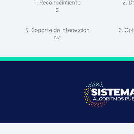
1. Reconocimiento
2. D
Sí
5. Soporte de interacción
6. Opt
No