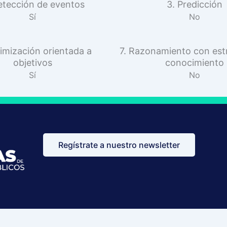
etección de eventos
3. Predicción
Sí
No
imización orientada a
7. Razonamiento con est
objetivos
conocimiento
Sí
No
Regístrate a nuestro newsletter