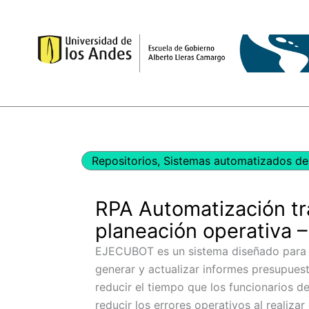
Ir
al
contenido
Repositorios
,
Sistemas automatizados de 
RPA Automatización t
planeación operativa
EJECUBOT es un sistema diseñado para a
generar y actualizar informes presupuest
reducir el tiempo que los funcionarios d
reducir los errores operativos al realiza