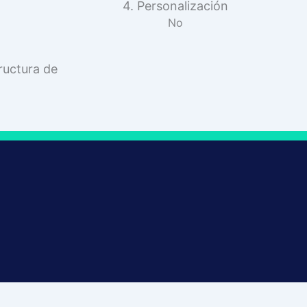
4. Personalización
No
ructura de