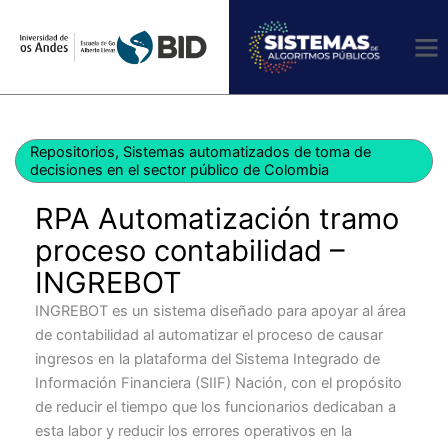
Ir
al
contenido
Repositorios
,
Sistemas automatizados de toma de
decisiones en el sector público de Colombia
RPA Automatización tramo
proceso contabilidad –
INGREBOT
INGREBOT es un sistema diseñado para apoyar al área
de contabilidad al automatizar el proceso de causar
ingresos en la plataforma del Sistema Integrado de
Información Financiera (SIIF) Nación, con el propósito
de reducir el tiempo que los funcionarios dedicaban a
esta labor y reducir los errores operativos en la