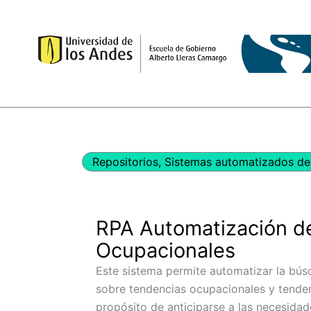
Ir
al
contenido
Repositorios
,
Sistemas automatizados de 
RPA Automatización d
Ocupacionales
Este sistema permite automatizar la bú
sobre tendencias ocupacionales y tende
propósito de anticiparse a las necesidad