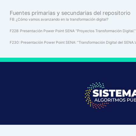
Fuentes primarias y secundarias del repositorio
F8: ¿Cómo vamos avanzando en la transformación digital?
F228: Presentación Power Point SENA “Proyectos Transformación Digital.”
F230: Presentación Power Point SENA: “Transformación Digital del SENA.V