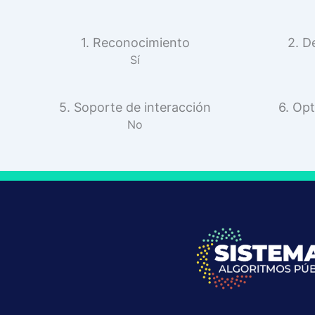
1. Reconocimiento
2. D
Sí
5. Soporte de interacción
6. Opt
No