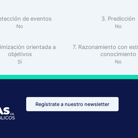
etección de eventos
3. Predicción
No
No
imización orientada a
7. Razonamiento con est
objetivos
conocimiento
Sí
No
Regístrate a nuestro newsletter