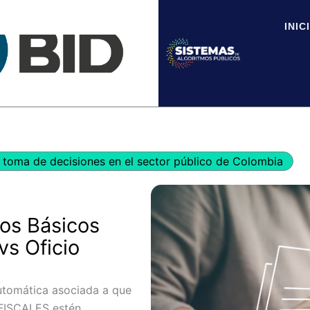
INIC
toma de decisiones en el sector público de Colombia
tos Básicos
vs Oficio
utomática asociada a que
AFISCALES estén