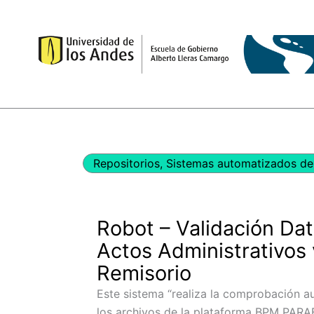
Ir
al
contenido
Repositorios
,
Sistemas automatizados de 
Robot – Validación Da
Actos Administrativos 
Remisorio
Este sistema “realiza la comprobación a
los archivos de la plataforma BPM PAR