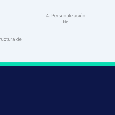
4. Personalización
No
ructura de