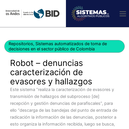
Ir
al
contenido
Repositorios
,
Sistemas automatizados de toma de
decisiones en el sector público de Colombia
Robot – denuncias
caracterización de
evasores y hallazgos
Este sistema “realiza la caracterización de evasores y
transmisión de hallazgos del subproceso [de]
recepción y gestión denuncias de parafiscales”, para
ello “descarga de las bandejas del punto de entrada de
radicación la información de las denuncias, posterior a
esto organiza la información recibida, luego se busca,