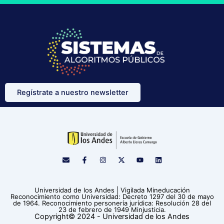
Regístrate a nuestro newsletter
E
F
I
X
Y
L
n
a
n
-
o
i
v
c
s
t
u
n
e
e
t
w
t
k
l
b
a
i
u
e
Universidad de los Andes | Vigilada Mineducación
o
o
g
t
b
d
Reconocimiento como Universidad: Decreto 1297 del 30 de mayo
p
o
r
t
e
i
de 1964. Reconocimiento personería jurídica: Resolución 28 del
e
k
a
e
n
23 de febrero de 1949 Minjusticia.
-
m
r
Copyright© 2024 - Universidad de los Andes
f