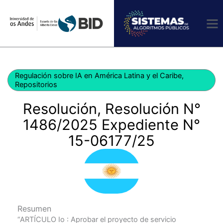
Ir
al
contenido
Regulación sobre IA en América Latina y el Caribe
,
Repositorios
Resolución, Resolución N°
1486/2025 Expediente N°
15-06177/25
Resumen
“ARTÍCULO Io : Aprobar el proyecto de servicio