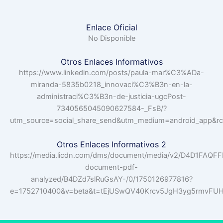
Enlace Oficial
No Disponible
Otros Enlaces Informativos
https://www.linkedin.com/posts/paula-mar%C3%ADa-
miranda-5835b0218_innovaci%C3%B3n-en-la-
administraci%C3%B3n-de-justicia-ugcPost-
7340565045090627584-_FsB/?
utm_source=social_share_send&utm_medium=android_app
Otros Enlaces Informativos 2
https://media.licdn.com/dms/document/media/v2/D4D1FAQF
document-pdf-
analyzed/B4DZd7slRuGsAY-/0/1750126977816?
e=1752710400&v=beta&t=tEjUSwQV40Krcv5JgH3yg5rmvFU