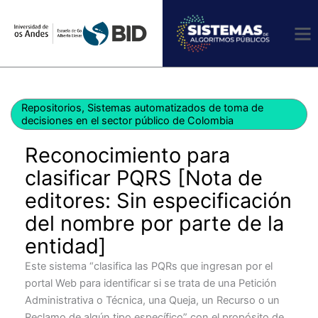
Ir
al
contenido
Repositorios
,
Sistemas automatizados de toma de
decisiones en el sector público de Colombia
Reconocimiento para
clasificar PQRS [Nota de
editores: Sin especificación
del nombre por parte de la
entidad]
Este sistema “clasifica las PQRs que ingresan por el
portal Web para identificar si se trata de una Petición
Administrativa o Técnica, una Queja, un Recurso o un
Reclamo de algún tipo específico” con el propósito de