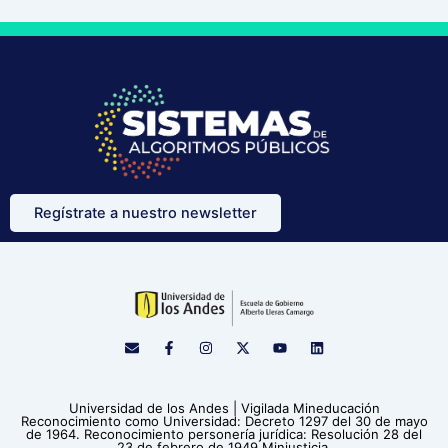
Regístrate a nuestro newsletter
E
F
I
X
Y
L
n
a
n
-
o
i
v
c
s
t
u
n
e
e
t
w
t
k
l
b
a
i
u
e
Universidad de los Andes | Vigilada Mineducación
o
o
g
t
b
d
Reconocimiento como Universidad: Decreto 1297 del 30 de mayo
p
o
r
t
e
i
de 1964. Reconocimiento personería jurídica: Resolución 28 del
e
k
a
e
n
23 de febrero de 1949 Minjusticia.