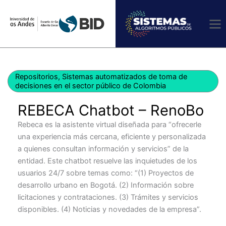
Ir
al
contenido
Repositorios
,
Sistemas automatizados de toma de
decisiones en el sector público de Colombia
REBECA Chatbot – RenoBo
Rebeca es la asistente virtual diseñada para “ofrecerle
una experiencia más cercana, eficiente y personalizada
a quienes consultan información y servicios” de la
entidad. Este chatbot resuelve las inquietudes de los
usuarios 24/7 sobre temas como: “(1) Proyectos de
desarrollo urbano en Bogotá. (2) Información sobre
licitaciones y contrataciones. (3) Trámites y servicios
disponibles. (4) Noticias y novedades de la empresa”.