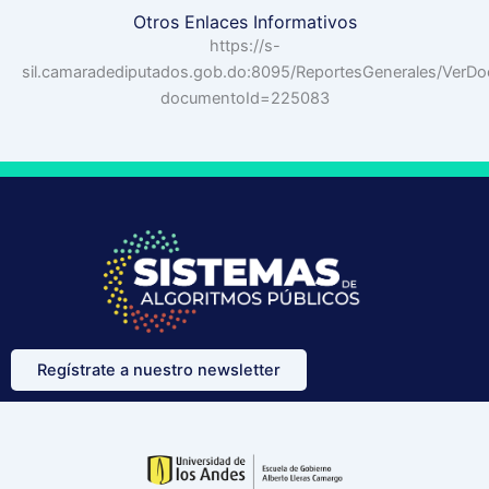
Otros Enlaces Informativos
https://s-
sil.camaradediputados.gob.do:8095/ReportesGenerales/VerD
documentoId=225083
Regístrate a nuestro newsletter