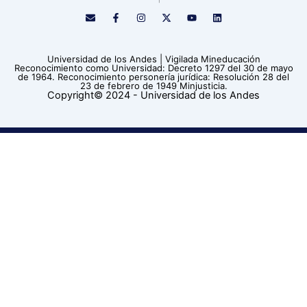
E
F
I
X
Y
L
n
a
n
-
o
i
v
c
s
t
u
n
e
e
t
w
t
k
l
b
a
i
u
e
Universidad de los Andes | Vigilada Mineducación
o
o
g
t
b
d
Reconocimiento como Universidad: Decreto 1297 del 30 de mayo
p
o
r
t
e
i
de 1964. Reconocimiento personería jurídica: Resolución 28 del
e
k
a
e
n
23 de febrero de 1949 Minjusticia.
-
m
r
Copyright© 2024 - Universidad de los Andes
f