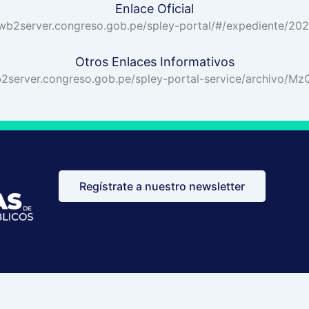
Enlace Oficial
/wb2server.congreso.gob.pe/spley-portal/#/expediente/20
Otros Enlaces Informativos
b2server.congreso.gob.pe/spley-portal-service/archivo/Mz
Regístrate a nuestro newsletter