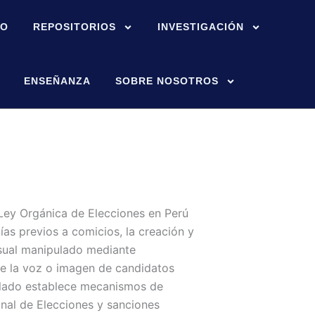
IO
REPOSITORIOS
INVESTIGACIÓN
ENSEÑANZA
SOBRE NOSOTROS
 Ley Orgánica de Elecciones en Perú
días previos a comicios, la creación y
isual manipulado mediante
mule la voz o imagen de candidatos
culado establece mecanismos de
nal de Elecciones y sanciones