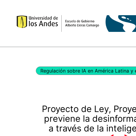
Ir
al
contenido
Regulación sobre IA en América Latina y 
Proyecto de Ley, Proy
previene la desinforma
a través de la intelige