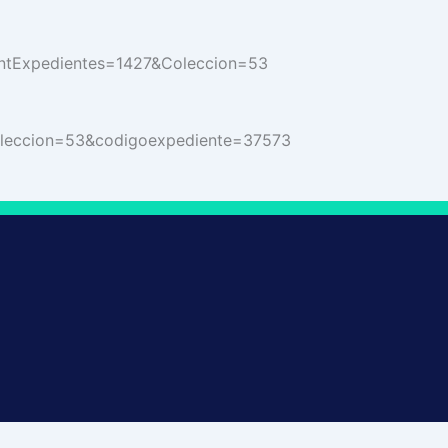
ontExpedientes=1427&Coleccion=53
oleccion=53&codigoexpediente=37573