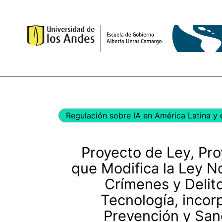
Ir
al
contenido
Regulación sobre IA en América Latina y 
Proyecto de Ley, Pr
que Modifica la Ley N
Crímenes y Delito
Tecnología, incor
Prevención y San