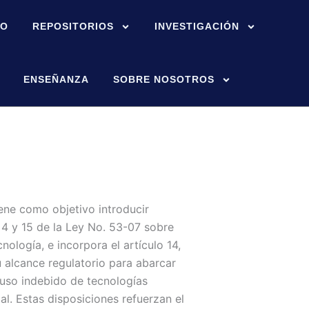
IO
REPOSITORIOS
INVESTIGACIÓN
ENSEÑANZA
SOBRE NOSOTROS
tiene como objetivo introducir
 4 y 15 de la Ley No. 53-07 sobre
nología, e incorpora el artículo 14,
u alcance regulatorio para abarcar
l uso indebido de tecnologías
ial. Estas disposiciones refuerzan el