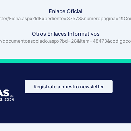
Enlace Oficial
aster/Ficha.aspx?IdExpediente=37573&numeropagina=1&C
Otros Enlaces Informativos
ter/documentoasociado.aspx?bd=28&item=48473&codigoc
Regístrate a nuestro newsletter