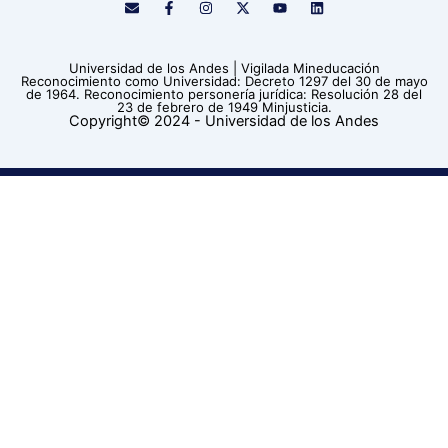
n
a
n
-
o
i
v
c
s
t
u
n
e
e
t
w
t
k
l
b
a
i
u
e
Universidad de los Andes | Vigilada Mineducación
o
o
g
t
b
d
Reconocimiento como Universidad: Decreto 1297 del 30 de mayo
p
o
r
t
e
i
de 1964. Reconocimiento personería jurídica: Resolución 28 del
e
k
a
e
n
23 de febrero de 1949 Minjusticia.
-
m
r
Copyright© 2024 - Universidad de los Andes
f