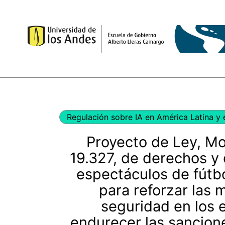
Ir
al
contenido
Regulación sobre IA en América Latina y 
Proyecto de Ley, Mod
19.327, de derechos y
espectáculos de fútbo
para reforzar las 
seguridad en los e
endurecer las sancion