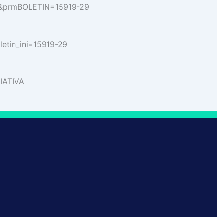
57&prmBOLETIN=15919-29
letin_ini=15919-29
IATIVA