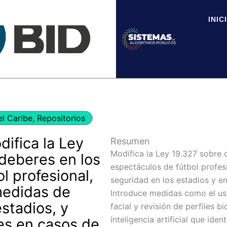
INIC
el Caribe
,
Repositorios
ifica la Ley
Resumen
Modifica la Ley 19.327 sobre 
 deberes en los
espectáculos de fútbol profes
l profesional,
seguridad en los estadios y en
medidas de
Introduce medidas como el us
stadios, y
facial y revisión de perfiles 
inteligencia artificial que ide
es en casos de