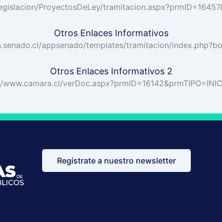
/legislacion/ProyectosDeLey/tramitacion.aspx?prmID=164
Otros Enlaces Informativos
on.senado.cl/appsenado/templates/tramitacion/index.php?bo
Otros Enlaces Informativos 2
://www.camara.cl/verDoc.aspx?prmID=16142&prmTIPO=INIC
Regístrate a nuestro newsletter