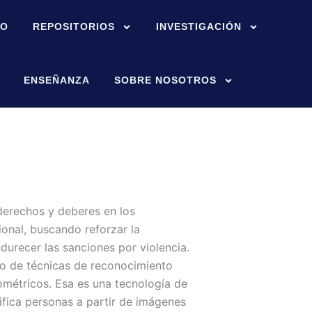
IO
REPOSITORIOS
INVESTIGACIÓN
ENSEÑANZA
SOBRE NOSOTROS
derechos y deberes en los
ional, buscando reforzar la
durecer las sanciones por violencia.
o de técnicas de reconocimiento
biométricos. Esa es una tecnología de
ntifica personas a partir de imágenes