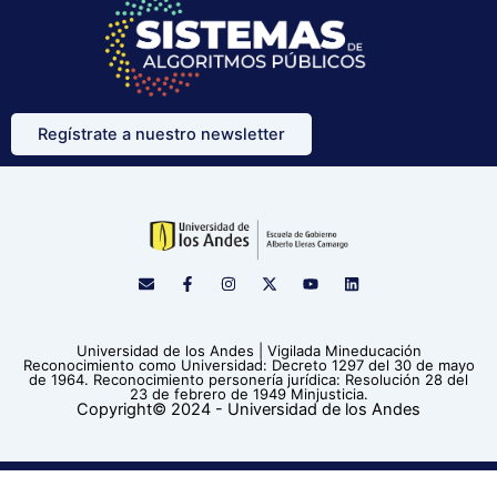
Regístrate a nuestro newsletter
E
F
I
X
Y
L
n
a
n
-
o
i
v
c
s
t
u
n
e
e
t
w
t
k
l
b
a
i
u
e
Universidad de los Andes | Vigilada Mineducación
o
o
g
t
b
d
Reconocimiento como Universidad: Decreto 1297 del 30 de mayo
p
o
r
t
e
i
de 1964. Reconocimiento personería jurídica: Resolución 28 del
e
k
a
e
n
23 de febrero de 1949 Minjusticia.
-
m
r
Copyright© 2024 - Universidad de los Andes
f