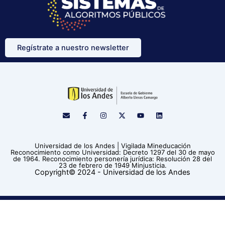
Regístrate a nuestro newsletter
E
F
I
X
Y
L
n
a
n
-
o
i
v
c
s
t
u
n
e
e
t
w
t
k
l
b
a
i
u
e
Universidad de los Andes | Vigilada Mineducación
o
o
g
t
b
d
Reconocimiento como Universidad: Decreto 1297 del 30 de mayo
p
o
r
t
e
i
de 1964. Reconocimiento personería jurídica: Resolución 28 del
e
k
a
e
n
23 de febrero de 1949 Minjusticia.
-
m
r
Copyright© 2024 - Universidad de los Andes
f