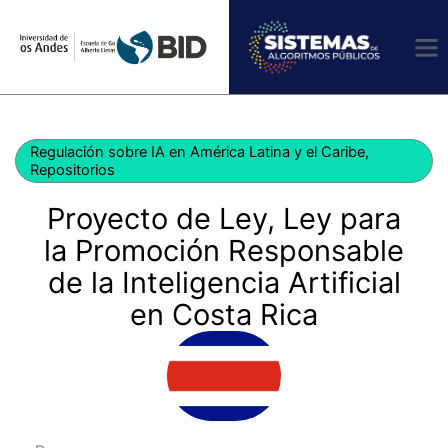
Ir
al
contenido
Regulación sobre IA en América Latina y el Caribe
,
Repositorios
Proyecto de Ley, Ley para
la Promoción Responsable
de la Inteligencia Artificial
en Costa Rica