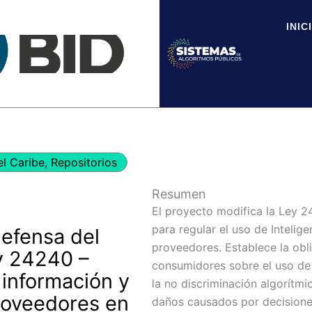
INIC
el Caribe
,
Repositorios
Resumen
El proyecto modifica la Ley 
para regular el uso de Intelige
Defensa del
proveedores. Establece la obl
y 24240 –
consumidores sobre el uso de I
 información y
la no discriminación algorítmi
roveedores en
daños causados por decisione