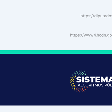
https://diputad
https://www4.hcdn.g