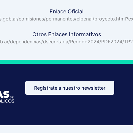
Enlace Oficial
os.gob.ar/comisiones/permanentes/clpenal/proyecto.html
Otros Enlaces Informativos
ob.ar/dependencias/dsecretaria/Periodo2024/PDF2024/TP
Regístrate a nuestro newsletter