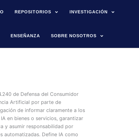
IO
REPOSITORIOS
INVESTIGACIÓN
ENSEÑANZA
SOBRE NOSOTROS
24.240 de Defensa del Consumidor
ncia Artificial por parte de
igación de informar claramente a los
A en bienes o servicios, garantizar
ca y asumir responsabilidad por
s automatizadas. Define IA como