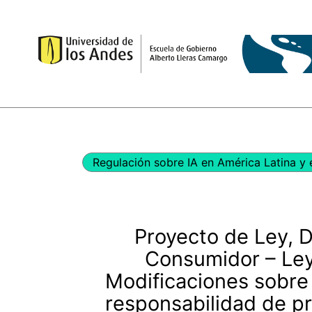
Ir
al
contenido
Regulación sobre IA en América Latina y 
Proyecto de Ley, 
Consumidor – Le
Modificaciones sobre
responsabilidad de p