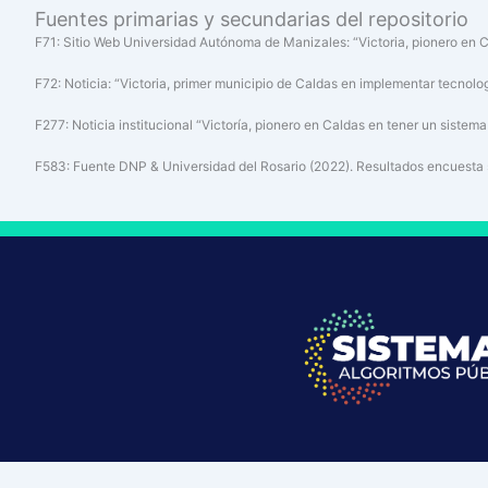
Fuentes primarias y secundarias del repositorio
F71: Sitio Web Universidad Autónoma de Manizales: “Victoria, pionero en Cal
F72: Noticia: “Victoria, primer municipio de Caldas en implementar tecnolo
F277: Noticia institucional “Victoría, pionero en Caldas en tener un sistema d
F583: Fuente DNP & Universidad del Rosario (2022). Resultados encuesta so