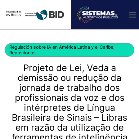
Ir
al
contenido
Regulación sobre IA en América Latina y el Caribe
,
Repositorios
Projeto de Lei, Veda a
demissão ou redução da
jornada de trabalho dos
profissionais da voz e dos
intérpretes de Língua
Brasileira de Sinais – Libras
em razão da utilização de
ferramentas de inteligência