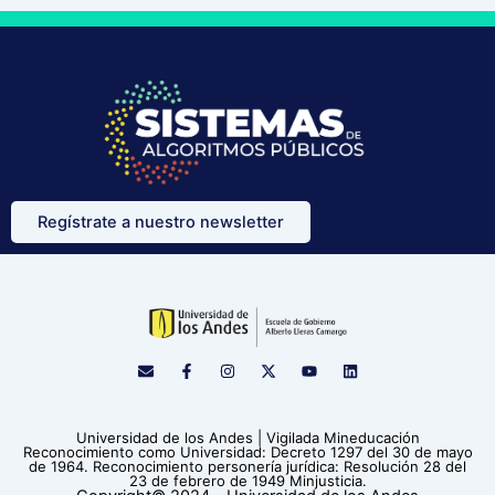
Regístrate a nuestro newsletter
E
F
I
X
Y
L
n
a
n
-
o
i
v
c
s
t
u
n
e
e
t
w
t
k
l
b
a
i
u
e
Universidad de los Andes | Vigilada Mineducación
o
o
g
t
b
d
Reconocimiento como Universidad: Decreto 1297 del 30 de mayo
p
o
r
t
e
i
de 1964. Reconocimiento personería jurídica: Resolución 28 del
e
k
a
e
n
23 de febrero de 1949 Minjusticia.
-
m
r