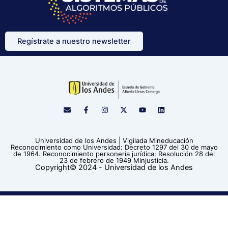
Regístrate a nuestro newsletter
E
F
I
X
Y
L
n
a
n
-
o
i
v
c
s
t
u
n
e
e
t
w
t
k
l
b
a
i
u
e
Universidad de los Andes | Vigilada Mineducación
o
o
g
t
b
d
Reconocimiento como Universidad: Decreto 1297 del 30 de mayo
p
o
r
t
e
i
de 1964. Reconocimiento personería jurídica: Resolución 28 del
e
k
a
e
n
23 de febrero de 1949 Minjusticia.
-
m
r
Copyright© 2024 - Universidad de los Andes
f