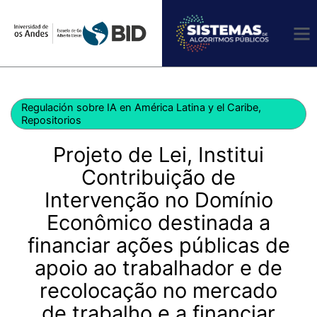
Ir
al
contenido
Regulación sobre IA en América Latina y el Caribe
,
Repositorios
Projeto de Lei, Institui
Contribuição de
Intervenção no Domínio
Econômico destinada a
financiar ações públicas de
apoio ao trabalhador e de
recolocação no mercado
de trabalho e a financiar