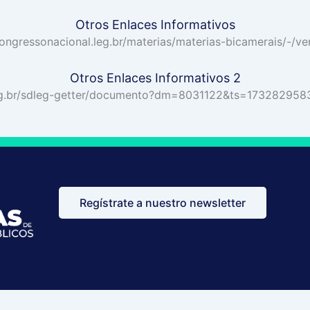
Otros Enlaces Informativos
ongressonacional.leg.br/materias/materias-bicamerais/-/ve
Otros Enlaces Informativos 2
leg.br/sdleg-getter/documento?dm=8031122&ts=1732829583
Regístrate a nuestro newsletter