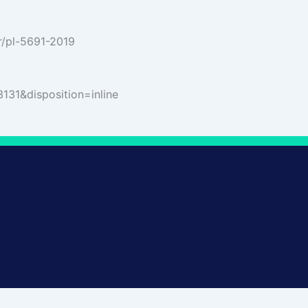
r/pl-5691-2019
131&disposition=inline