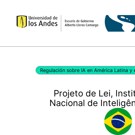
Ir
al
contenido
Regulación sobre IA en América Latina y 
Projeto de Lei, Instit
Nacional de Inteligênc