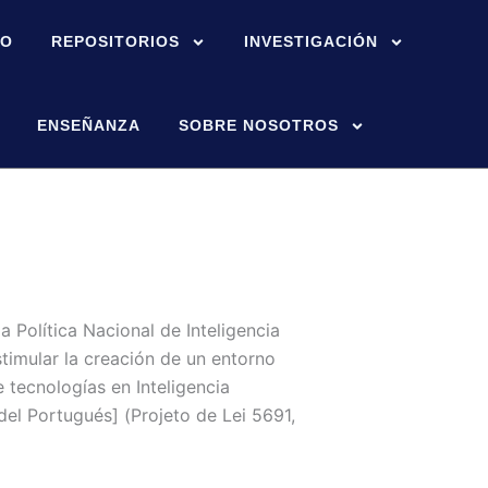
IO
REPOSITORIOS
INVESTIGACIÓN
ENSEÑANZA
SOBRE NOSOTROS
la Política Nacional de Inteligencia
estimular la creación de un entorno
e tecnologías en Inteligencia
 del Portugués] (Projeto de Lei 5691,