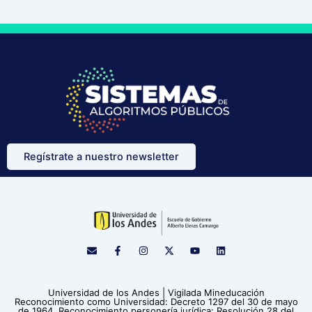
Regístrate a nuestro newsletter
E
F
I
X
Y
L
n
a
n
-
o
i
v
c
s
t
u
n
e
e
t
w
t
k
l
b
a
i
u
e
Universidad de los Andes | Vigilada Mineducación
o
o
g
t
b
d
Reconocimiento como Universidad: Decreto 1297 del 30 de mayo
p
o
r
t
e
i
de 1964. Reconocimiento personería jurídica: Resolución 28 del