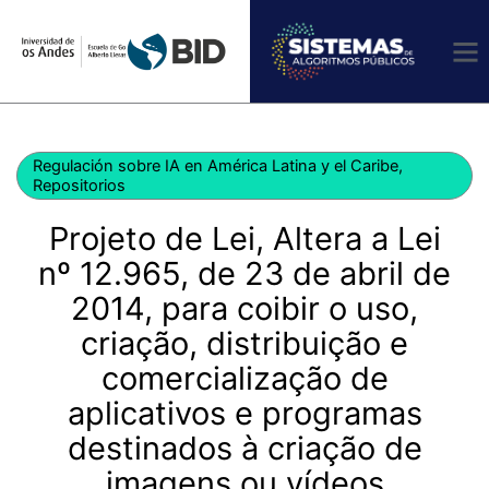
Ir
al
contenido
Regulación sobre IA en América Latina y el Caribe
,
Repositorios
Projeto de Lei, Altera a Lei
nº 12.965, de 23 de abril de
2014, para coibir o uso,
criação, distribuição e
comercialização de
aplicativos e programas
destinados à criação de
imagens ou vídeos