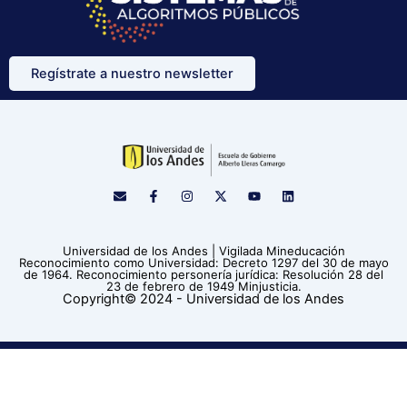
Regístrate a nuestro newsletter
E
F
I
X
Y
L
n
a
n
-
o
i
v
c
s
t
u
n
e
e
t
w
t
k
l
b
a
i
u
e
Universidad de los Andes | Vigilada Mineducación
o
o
g
t
b
d
Reconocimiento como Universidad: Decreto 1297 del 30 de mayo
p
o
r
t
e
i
de 1964. Reconocimiento personería jurídica: Resolución 28 del
e
k
a
e
n
23 de febrero de 1949 Minjusticia.
-
m
r
Copyright© 2024 - Universidad de los Andes
f