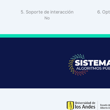
5. Soporte de interacción
6. Opt
No