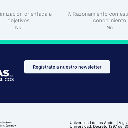
imización orientada a
7. Razonamiento con est
objetivos
conocimiento
No
No
Regístrate a nuestro newsletter
Universidad de los Andes | Vig
Universidad: Decreto 1297 del 