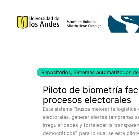
Ir
al
contenido
Repositorios
,
Sistemas automatizados de 
Piloto de biometría fac
procesos electorales
Este sistema “busca mejorar la logística
electorales, generar alertas tempranas a
irregularidades y fortalecer la transpar
democráticos”, para lo cual se está pilo