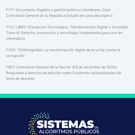
F117: Documento: Bigdata y gestión pública colombiana: Caso
Contraloría General de la República Estudio de caso descriptivo
F121: LIBRO: Disrupción Tecnológica, Transformación Digital y Sociedad.
Tomo III: Derecho, innovación y tecnología: fundamentos para una lex
informática
F300: “DIGIntegridad: La transformación digital de la lucha contra la
corrupción.”
F901: Contraloría General de la Nación (09 de diciembre de 2024).
Respuesta a derecho de petición sobre 6 sistemas automatizados de
toma de decisión.