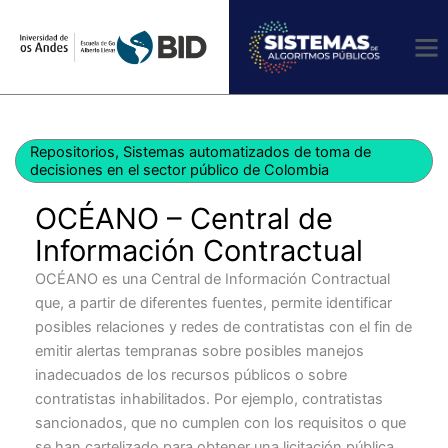
Ir
al
contenido
Repositorios
,
Sistemas automatizados de toma de
decisiones en el sector público de Colombia
OCÉANO – Central de
Información Contractual
OCÉANO es una Central de Información Contractual
que, a partir de diferentes fuentes, permite identificar
posibles relaciones y redes de contratistas con el fin de
emitir alertas tempranas sobre posibles manejos
inadecuados de los recursos públicos o sobre
contratistas inhabilitados. Por ejemplo, contratistas
sancionados, que no cumplen con los requisitos o que
se han cartelizado para obtener una licitación pública.