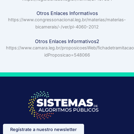
Otros Enlaces Informativos
https://www.congressonacional.leg.br/materias/materias-
bicamerais/-/ver/pl-4060-2012
Otros Enlaces Informativos2
https://www.camara.leg.br/proposicoesWeb/fichadetramitacao
idProposicao=548066
Regístrate a nuestro newsletter