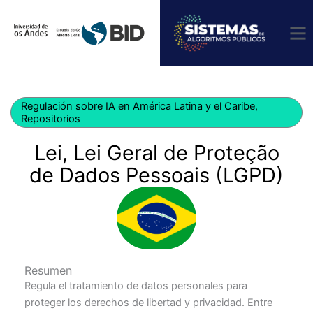
Ir
al
contenido
Regulación sobre IA en América Latina y el Caribe
,
Repositorios
Lei, Lei Geral de Proteção
de Dados Pessoais (LGPD)
Resumen
Regula el tratamiento de datos personales para
proteger los derechos de libertad y privacidad. Entre