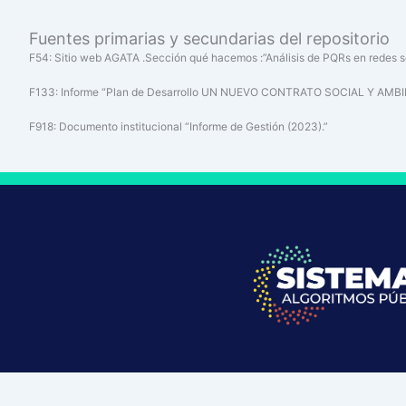
Fuentes primarias y secundarias del repositorio
F54: Sitio web AGATA .Sección qué hacemos :”Análisis de PQRs en redes s
F133: Informe “Plan de Desarrollo UN NUEVO CONTRATO SOCIAL Y AMB
F918: Documento institucional “Informe de Gestión (2023).”