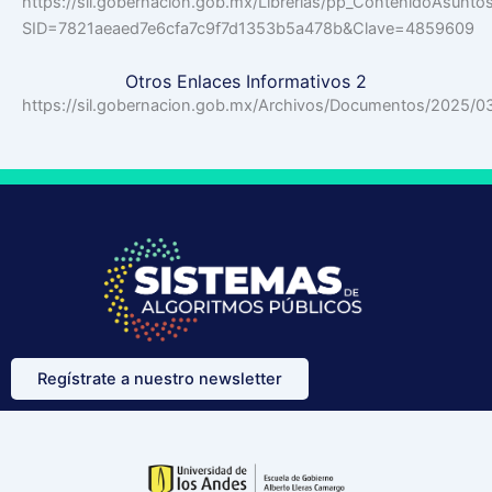
https://sil.gobernacion.gob.mx/Librerias/pp_ContenidoAsunto
SID=7821aeaed7e6cfa7c9f7d1353b5a478b&Clave=4859609
Otros Enlaces Informativos 2
https://sil.gobernacion.gob.mx/Archivos/Documentos/2025
Regístrate a nuestro newsletter