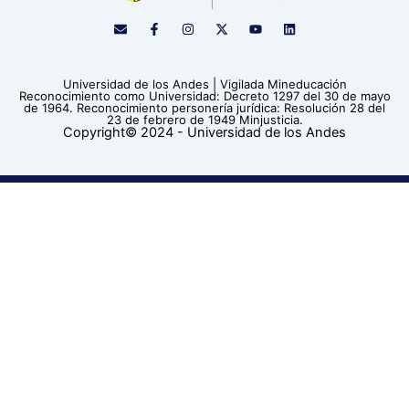
E
F
I
X
Y
L
n
a
n
-
o
i
v
c
s
t
u
n
e
e
t
w
t
k
l
b
a
i
u
e
Universidad de los Andes | Vigilada Mineducación
o
o
g
t
b
d
Reconocimiento como Universidad: Decreto 1297 del 30 de mayo
p
o
r
t
e
i
de 1964. Reconocimiento personería jurídica: Resolución 28 del
e
k
a
e
n
23 de febrero de 1949 Minjusticia.
-
m
r
Copyright© 2024 - Universidad de los Andes
f