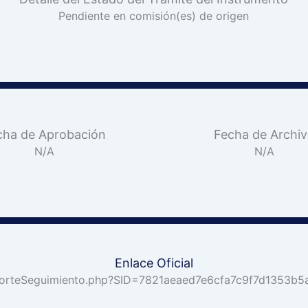
Pendiente en comisión(es) de origen
cha de Aprobación
Fecha de Archi
N/A
N/A
Enlace Oficial
p_ReporteSeguimiento.php?SID=7821aeaed7e6cfa7c9f7d135