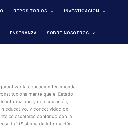
IO
REPOSITORIOS
INVESTIGACIÓN
ENSEÑANZA
SOBRE NOSOTROS
 garantizar la educación tecnificada.
constitucionalmente que el Estado
 de información y comunicación,
hain educativo, y conectividad de
nteles escolares contando con la
cesaria.” (Sistema de Información