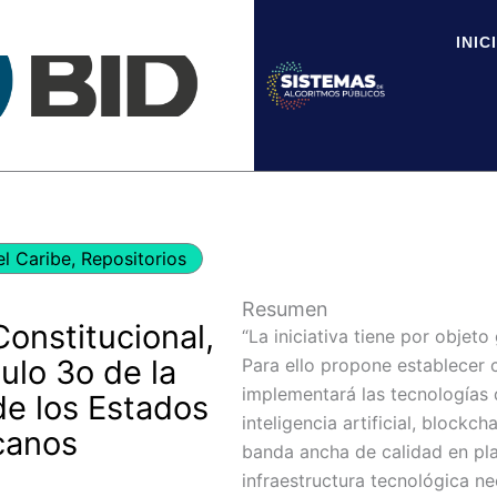
INIC
el Caribe
,
Repositorios
Resumen
Constitucional,
“La iniciativa tiene por objeto
ulo 3o de la
Para ello propone establecer 
implementará las tecnologías
de los Estados
inteligencia artificial, blockc
canos
banda ancha de calidad en pla
infraestructura tecnológica ne