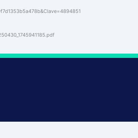
7c9f7d1353b5a478b&Clave=4894851
250430_1745941185.pdf