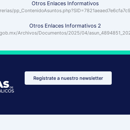
Otros Enlaces Informativos
/Librerias/pp_ContenidoAsuntos.php?SID=7821aeaed7e6cfa
Otros Enlaces Informativos 2
ion.gob.mx/Archivos/Documentos/2025/04/asun_4894851_20
Regístrate a nuestro newsletter