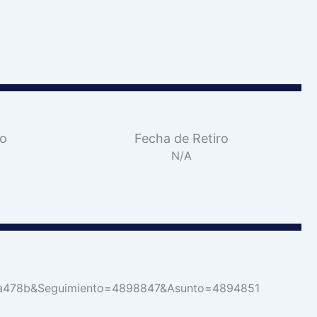
vo
Fecha de Retiro
N/A
3b5a478b&Seguimiento=4898847&Asunto=4894851