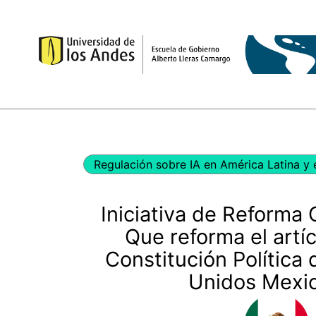
Ir
al
contenido
Regulación sobre IA en América Latina y 
Iniciativa de Reforma 
Que reforma el artíc
Constitución Política 
Unidos Mexi