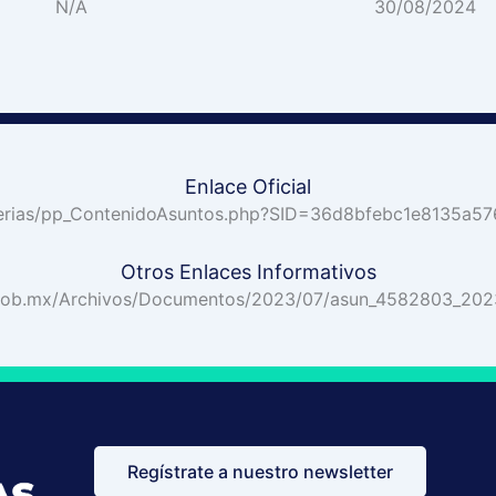
N/A
30/08/2024
Enlace Oficial
Librerias/pp_ContenidoAsuntos.php?SID=36d8bfebc1e8135
Otros Enlaces Informativos
on.gob.mx/Archivos/Documentos/2023/07/asun_4582803_20
Regístrate a nuestro newsletter