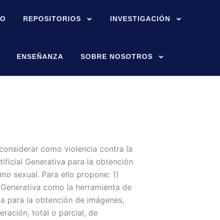
IO
REPOSITORIOS
INVESTIGACIÓN
ENSEÑANZA
SOBRE NOSOTROS
o considerar como violencia contra la
tificial Generativa para la obtención
mo sexual. Para ello propone: 1)
ial Generativa como la herramienta de
izada para la obtención de imágenes,
ración, total o parcial, de