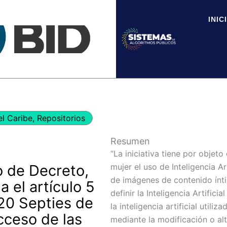
INIC
el Caribe
,
Repositorios
Resumen
“La iniciativa tiene por objet
o de Decreto,
mujer el uso de Inteligencia Ar
de imágenes de contenido ínti
 el artículo 5
definir la Inteligencia Artific
 20 Septies de
la inteligencia artificial util
cceso de las
mediante la modificación o alte