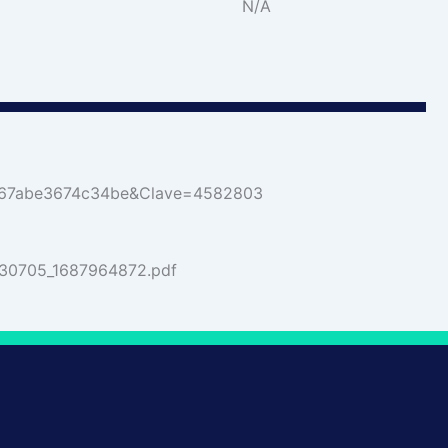
N/A
a5767abe3674c34be&Clave=4582803
230705_1687964872.pdf