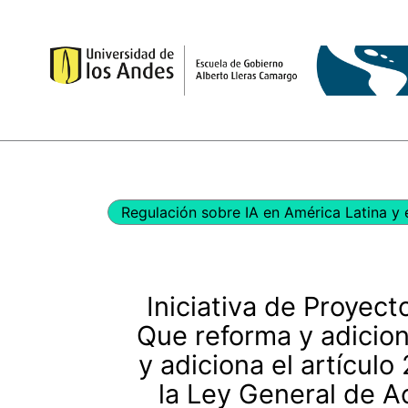
Ir
al
contenido
Regulación sobre IA en América Latina y 
Iniciativa de Proyect
Que reforma y adiciona
y adiciona el artículo
la Ley General de A