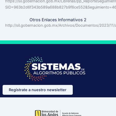
https://sil.gobernacion.gob.mx/Librerias/pp_ReporteSeguimien
SID=963b2d6f343b589a688b827b9f6ce552&Seguimiento=4
Otros Enlaces Informativos 2
http://sil.gobernacion.gob.mx/Archivos/Documentos/2023/
Regístrate a nuestro newsletter