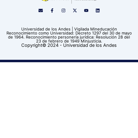
E
F
I
X
Y
L
n
a
n
-
o
i
v
c
s
t
u
n
e
e
t
w
t
k
l
b
a
i
u
e
Universidad de los Andes | Vigilada Mineducación
o
o
g
t
b
d
Reconocimiento como Universidad: Decreto 1297 del 30 de mayo
p
o
r
t
e
i
de 1964. Reconocimiento personería jurídica: Resolución 28 del
e
k
a
e
n
23 de febrero de 1949 Minjusticia.
-
m
r
Copyright© 2024 - Universidad de los Andes
f