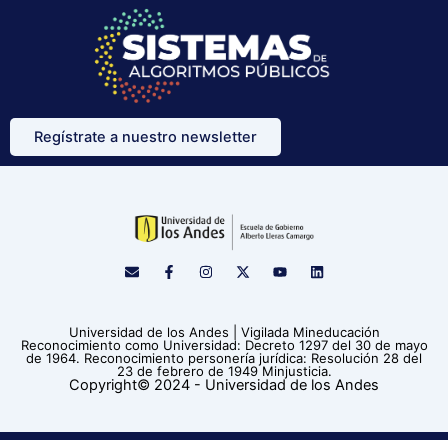
Regístrate a nuestro newsletter
E
F
I
X
Y
L
n
a
n
-
o
i
v
c
s
t
u
n
e
e
t
w
t
k
l
b
a
i
u
e
Universidad de los Andes | Vigilada Mineducación
o
o
g
t
b
d
Reconocimiento como Universidad: Decreto 1297 del 30 de mayo
p
o
r
t
e
i
de 1964. Reconocimiento personería jurídica: Resolución 28 del
e
k
a
e
n
23 de febrero de 1949 Minjusticia.
-
m
r
Copyright© 2024 - Universidad de los Andes
f