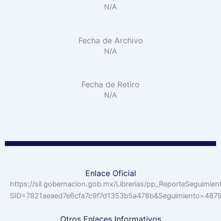
N/A
Fecha de Archivo
N/A
Fecha de Retiro
N/A
Enlace Oficial
https://sil.gobernacion.gob.mx/Librerias/pp_ReporteSeguimien
SID=7821aeaed7e6cfa7c9f7d1353b5a478b&Seguimiento=48
Otros Enlaces Informativos