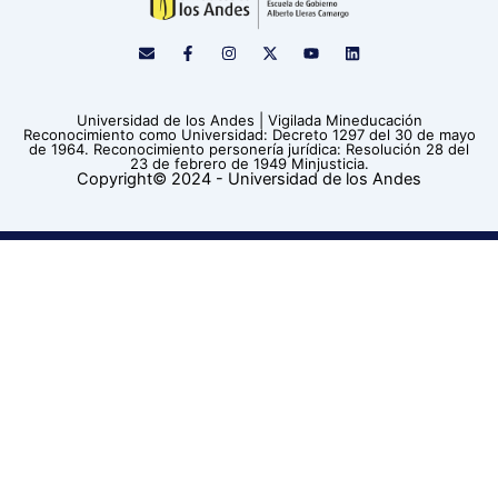
E
F
I
X
Y
L
n
a
n
-
o
i
v
c
s
t
u
n
e
e
t
w
t
k
l
b
a
i
u
e
Universidad de los Andes | Vigilada Mineducación
o
o
g
t
b
d
Reconocimiento como Universidad: Decreto 1297 del 30 de mayo
p
o
r
t
e
i
de 1964. Reconocimiento personería jurídica: Resolución 28 del
e
k
a
e
n
23 de febrero de 1949 Minjusticia.
-
m
r
Copyright© 2024 - Universidad de los Andes
f