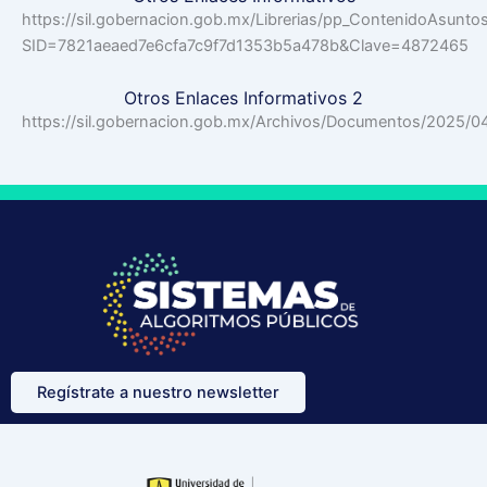
https://sil.gobernacion.gob.mx/Librerias/pp_ContenidoAsunto
SID=7821aeaed7e6cfa7c9f7d1353b5a478b&Clave=4872465
Otros Enlaces Informativos 2
https://sil.gobernacion.gob.mx/Archivos/Documentos/2025
Regístrate a nuestro newsletter