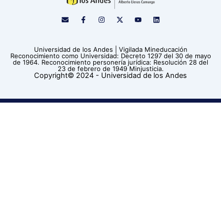
E
F
I
X
Y
L
n
a
n
-
o
i
v
c
s
t
u
n
e
e
t
w
t
k
l
b
a
i
u
e
Universidad de los Andes | Vigilada Mineducación
o
o
g
t
b
d
Reconocimiento como Universidad: Decreto 1297 del 30 de mayo
p
o
r
t
e
i
de 1964. Reconocimiento personería jurídica: Resolución 28 del
e
k
a
e
n
23 de febrero de 1949 Minjusticia.
-
m
r
Copyright© 2024 - Universidad de los Andes
f