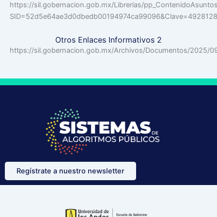
https://sil.gobernacion.gob.mx/Librerias/pp_ContenidoAsunto
SID=52d5e64ae3d0dbedb00194974ca99096&Clave=492812
Otros Enlaces Informativos 2
https://sil.gobernacion.gob.mx/Archivos/Documentos/2025/
Regístrate a nuestro newsletter