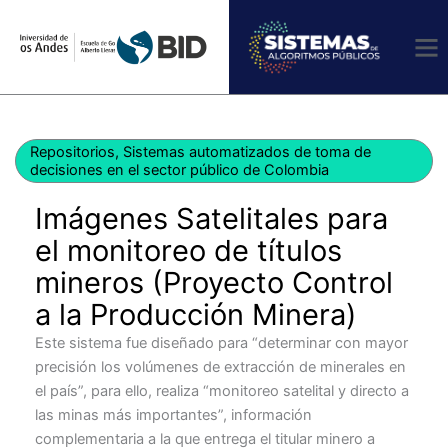
Ir
al
contenido
Repositorios
,
Sistemas automatizados de toma de
decisiones en el sector público de Colombia
Imágenes Satelitales para
el monitoreo de títulos
mineros (Proyecto Control
a la Producción Minera)
Este sistema fue diseñado para “determinar con mayor
precisión los volúmenes de extracción de minerales en
el país”, para ello, realiza “monitoreo satelital y directo a
las minas más importantes”, información
complementaria a la que entrega el titular minero a