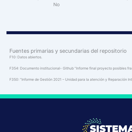
No
Fuentes primarias y secundarias del repositorio
F10: Datos abiertos.
F354: Documento institucional- Github “Informe final proyecto posibles f
F350: “Informe de Gestión 2021 – Unidad para la atención y Reparación Inte