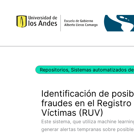
Ir
al
contenido
Repositorios
,
Sistemas automatizados de 
Identificación de posi
fraudes en el Registro
Víctimas (RUV)
Este sistema, que utiliza machine learnin
generar alertas tempranas sobre posible