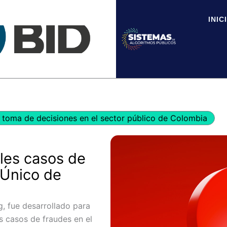
INIC
toma de decisiones en el sector público de Colombia
bles casos de
 Único de
g, fue desarrollado para
s casos de fraudes en el