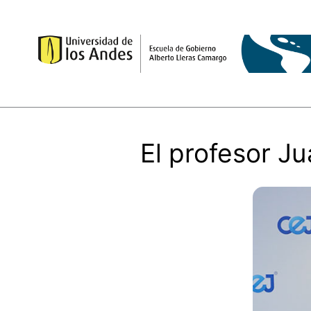
Ir
al
contenido
El profesor J