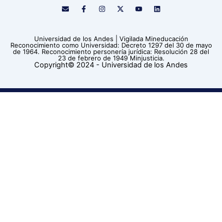
E
F
I
X
Y
L
n
a
n
-
o
i
v
c
s
t
u
n
e
e
t
w
t
k
l
b
a
i
u
e
Universidad de los Andes | Vigilada Mineducación
o
o
g
t
b
d
Reconocimiento como Universidad: Decreto 1297 del 30 de mayo
p
o
r
t
e
i
de 1964. Reconocimiento personería jurídica: Resolución 28 del
e
k
a
e
n
23 de febrero de 1949 Minjusticia.
-
m
r
Copyright© 2024 - Universidad de los Andes
f