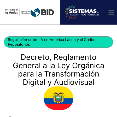
Ir
al
contenido
Regulación sobre IA en América Latina y el Caribe
,
Repositorios
Decreto, Reglamento
General a la Ley Orgánica
para la Transformación
Digital y Audiovisual