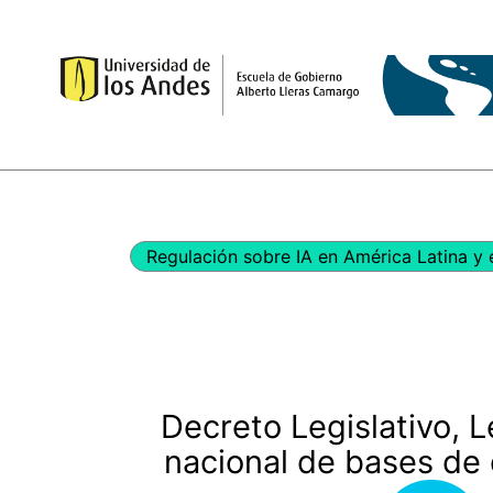
Ir
al
contenido
Regulación sobre IA en América Latina y 
Decreto Legislativo, L
nacional de bases de