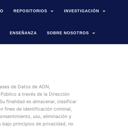
IO
REPOSITORIOS
INVESTIGACIÓN
ENSEÑANZA
SOBRE NOSOTROS
Bases de Datos de ADN,
 Público a través de la Dirección
u finalidad es almacenar, clasificar
n fines de identificación criminal,
consentimiento, uso, eliminación y
 bajo principios de privacidad, no