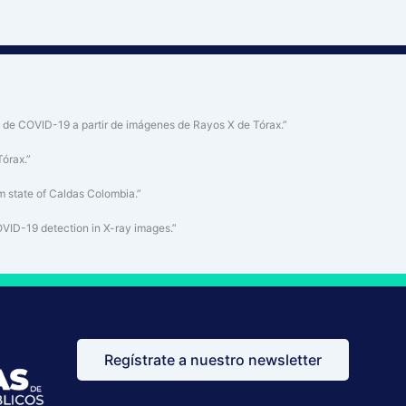
o de COVID-19 a partir de imágenes de Rayos X de Tórax.”
órax.”
 state of Caldas Colombia.”
OVID-19 detection in X-ray images.”
Regístrate a nuestro newsletter