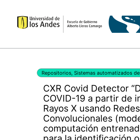
Ir
al
contenido
Repositorios
,
Sistemas automatizados de 
CXR Covid Detector “
COVID-19 a partir de 
Rayos X usando Redes
Convolucionales (mod
computación entrenad
para la identificación o