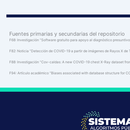
Fuentes primarias y secundarias del repositorio
F68: Investigación “Software gratuito para apoyo al diagnóstico presuntiv
F82: Noticia “Detección de COVID-19 a partir de imágenes de Rayos X de T
F88: Investigación “Cov-caldas: A new COVID-19 chest X-Ray dataset from
F94: Artículo académico “Biases associated with database structure for C